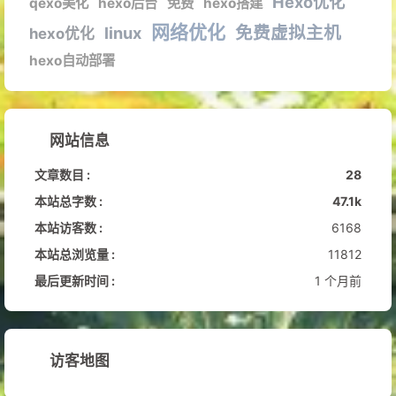
Hexo优化
qexo美化
hexo后台
免费
hexo搭建
网络优化
免费虚拟主机
linux
hexo优化
hexo自动部署
网站信息
文章数目 :
28
本站总字数 :
47.1k
本站访客数 :
6168
本站总浏览量 :
11812
最后更新时间 :
1 个月前
访客地图