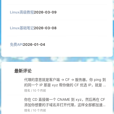
Linux高级教程
2026-03-09
Linux基础笔记
2026-03-08
免费API
2026-01-04
最新评论
代理的意思就是客户端 → CF → 服务器，你 ping 到
的同一个 IP 那是 xyz 帮你做的 CF 优选 IP，就是 C
F 的 IP。你这样不开代理直连是连不上的，因为所有
煊名 /
10 个月前
的 * 都做了 CNAME 直接指向 CF 的 IP。正确的就
你在 CD 直接做一个 CNAME 到 xyz，然后再在 CF
是打开代理，这样客户端的流量到了 CF 才找得到服
添加你想要的子域名并打开代理，这样全部都加速
务器。
了。CD 只需要 5 条 DNS 就可以不管了，CF 的所
煊名 /
10 个月前